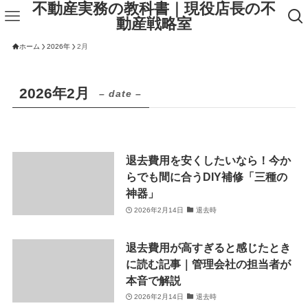
不動産実務の教科書｜現役店長の不
動産戦略室
ホーム
2026年
2月
2026年2月
– date –
退去費用を安くしたいなら！今か
らでも間に合うDIY補修「三種の
神器」
2026年2月14日
退去時
退去費用が高すぎると感じたとき
に読む記事｜管理会社の担当者が
本音で解説
2026年2月14日
退去時