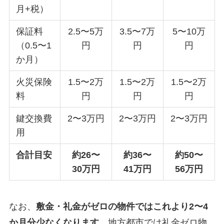
月+税）
保証料
2.5〜5万
3.5〜7万
5〜10万
（0.5〜1
円
円
円
か月）
火災保険
1.5〜2万
1.5〜2万
1.5〜2万
料
円
円
円
鍵交換費
2〜3万円
2〜3万円
2〜3万円
用
合計目安
約26〜
約36〜
約50〜
30万円
41万円
56万円
なお、
敷金・礼金がゼロの物件ではこれより2〜4
か月分少なくなります。
地方都市では礼金ゼロ物