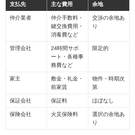
支払先
主な費用
余地
仲介業者
仲介手数料・
交渉の余地あ
鍵交換費用・
り
消毒費など
管理会社
24時間サポ
限定的
ート・各種事
務費など
家主
敷金・礼金・
物件・時期次
前家賃
第
保証会社
保証料
ほぼなし
保険会社
火災保険料
選択の余地あ
り