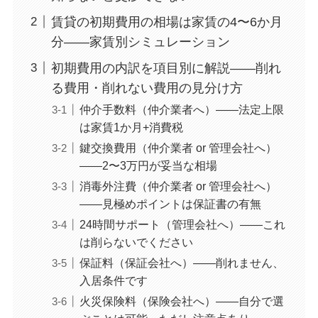
賃貸の初期費用の相場は家賃の4〜6か月
分——家賃別シミュレーション
初期費用の内訳を項目別に解説——削れ
る費用・削れない費用の見分け方
仲介手数料（仲介業者へ）——法定上限
は家賃1か月+消費税
鍵交換費用（仲介業者 or 管理会社へ）
——2〜3万円が妥当な相場
消毒外注費（仲介業者 or 管理会社へ）
——見極めポイントは保証書の有無
24時間サポート（管理会社へ）——これ
は削らないでください
保証料（保証会社へ）——削れません、
入居条件です
火災保険料（保険会社へ）——自分で選