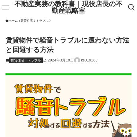
不動産実務の教科書｜現役店長の不
動産戦略室
ホーム
賃貸住宅
トラブル
賃貸物件で騒音トラブルに遭わない方法
と回避する方法
2024年3月18日
ks019163
賃貸住宅
トラブル