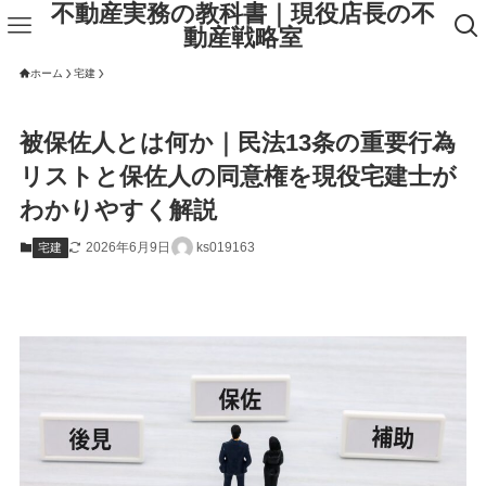
不動産実務の教科書｜現役店長の不
動産戦略室
ホーム
宅建
被保佐人とは何か｜民法13条の重要行為
リストと保佐人の同意権を現役宅建士が
わかりやすく解説
2026年6月9日
ks019163
宅建