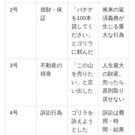
2号
借財・保
「バナナ
将来の返
証
を100本
済義務が
貸してく
生じる重
ださい」
大な行為
とゴリラ
に頼んだ
3号
不動産の
「この山
人生最大
得喪
を売りた
の財産。
い」と言
売ったら
い出した
原則取り
戻せない
4号
訴訟行為
ゴリラを
訴訟は費
訴えよう
用・時
とした
間・結果