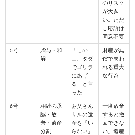
のリスク
が大き
い。ただ
し応訴は
同意不要
5号
贈与・和
「この
財産が無
解
山、タダ
償で失わ
でゴリラ
れる重大
にあげ
な行為
る」と言
った
6号
相続の承
お父さん
一度放棄
認・放
サルの遺
すると撤
棄・遺産
産を「い
回できな
分割
らない」
い。遺産