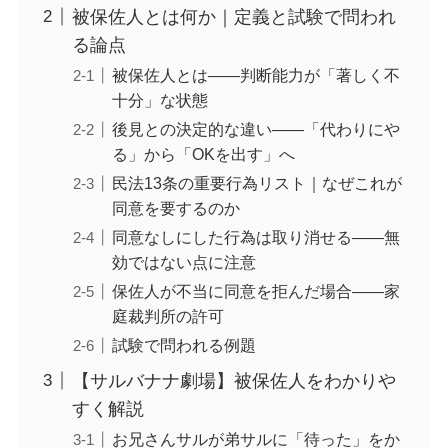
被保佐人とは何か｜定義と試験で問われ
る論点
被保佐人とは——判断能力が「著しく不
十分」な状態
後見との決定的な違い——「代わりにや
る」から「OKを出す」へ
民法13条の重要行為リスト｜なぜこれが
同意を要するのか
同意なしにした行為は取り消せる——無
効ではない点に注意
保佐人が不当に同意を拒んだ場合——家
庭裁判所の許可
試験で問われる例題
【サルバナナ劇場】被保佐人をわかりや
すく解説
お兄さんサルが弟サルに「待った」をか