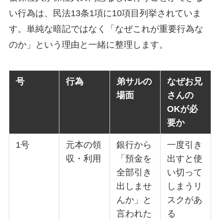
い行為は、民法13条1項に10項目列挙されていま
す。単純な暗記ではなく「なぜこれが重要行為な
のか」という理由と一緒に整理します。
号
行為
弟サルの
なぜお兄
場面
さんの
OKが必
要か
1号
元本の領
銀行から
一度引き
収・利用
「預金を
出すと使
全部引き
い切って
出しませ
しまうリ
んか」と
スクがあ
言われた
る