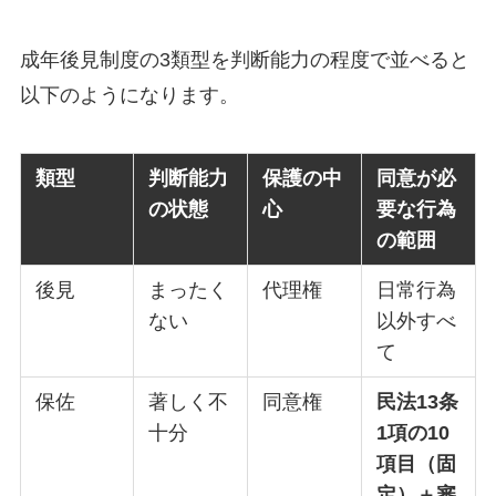
成年後見制度の3類型を判断能力の程度で並べると
以下のようになります。
類型
判断能力
保護の中
同意が必
の状態
心
要な行為
の範囲
後見
まったく
代理権
日常行為
ない
以外すべ
て
保佐
著しく不
同意権
民法13条
十分
1項の10
項目（固
定）＋審