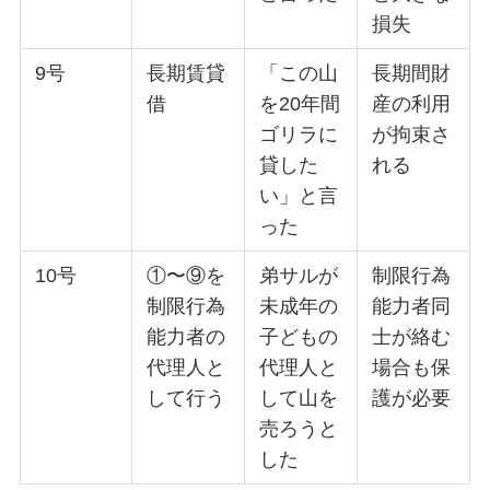
損失
9号
長期賃貸
「この山
長期間財
借
を20年間
産の利用
ゴリラに
が拘束さ
貸した
れる
い」と言
った
10号
①〜⑨を
弟サルが
制限行為
制限行為
未成年の
能力者同
能力者の
子どもの
士が絡む
代理人と
代理人と
場合も保
して行う
して山を
護が必要
売ろうと
した