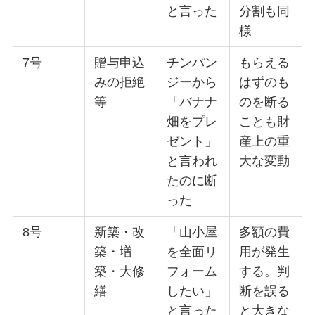
と言った
分割も同
様
7号
贈与申込
チンパン
もらえる
みの拒絶
ジーから
はずのも
等
「バナナ
のを断る
畑をプレ
ことも財
ゼント」
産上の重
と言われ
大な変動
たのに断
った
8号
新築・改
「山小屋
多額の費
築・増
を全面リ
用が発生
築・大修
フォーム
する。判
繕
したい」
断を誤る
と言った
と大きな